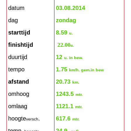
datum
03.08.2014
dag
zondag
starttijd
8.59
u.
finishtijd
22.00
u.
duurtijd
12
u. in bew.
tempo
1.75
km/h. gem.in bew
afstand
20.73
km.
omhoog
1243.5
mtr.
omlaag
1121.1
mtr.
hoogte
.
617.6
versch
mtr.
temp.
24.9