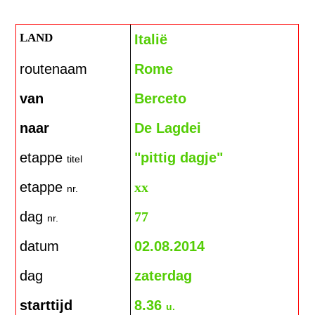
LAND
Italië
routenaam
Rome
van
Berceto
naa
r
De Lagdei
etappe
"pittig dagje"
titel
etappe
xx
nr.
dag
77
nr.
datum
02.08.2014
dag
zaterdag
starttijd
8.36
u.