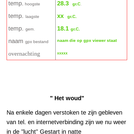
temp.
28.3
hoogste
gr.C
.
temp.
xx
laagste
gr.C.
temp.
18.1
gem.
gr.C.
naam
naam die op gpx viewer staat
gpx bestand
overnachting
xxxxx
140804
" Het woud"
Na enkele dagen verstoken te zijn gebleven
van tel. en internetverbinding zijn we nu weer
in de "lucht" Gestart in natte