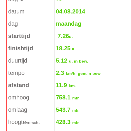
datum
04.08.2014
dag
maandag
starttijd
7.26
u.
finishtijd
18.25
u.
duurtijd
5.12
u. in bew.
tempo
2.3
km/h. gem.in bew
afstand
11.9
km.
omhoog
758.1
mtr.
omlaag
543.7
mtr.
hoogte
.
428.3
versch
mtr.