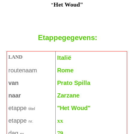
Het Woud"
"
Etappegegevens:
LAND
Italië
routenaam
Rome
van
Prato Spilla
naa
r
Zarzane
etappe
"Het Woud"
titel
etappe
xx
nr.
dag
79
nr.