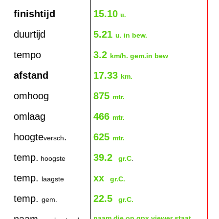
finishtijd
15.10
u.
duurtijd
5.21
u. in bew.
tempo
3.2
km/h. gem.in bew
afstand
17.33
km.
omhoog
875
mtr.
omlaag
466
mtr.
hoogte
.
625
versch
mtr.
temp.
39.2
hoogste
gr.C
.
temp.
xx
laagste
gr.C.
temp.
22.5
gem.
gr.C.
naam die op gpx viewer staat