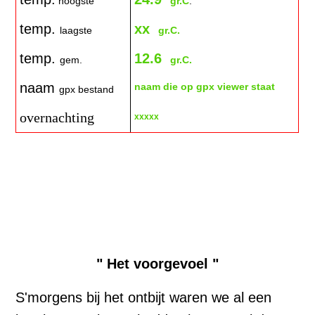
hoogste
gr.C
.
temp.
xx
laagste
gr.C.
temp.
12.6
gem.
gr.C.
naam
naam die op gpx viewer staat
gpx bestand
overnachting
xxxxx
140803
140803
140803
" Het voorgevoel "
S'morgens bij het ontbijt waren we al een