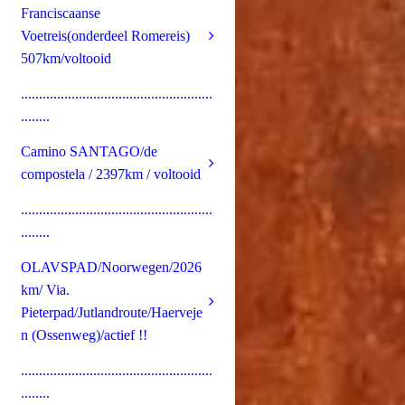
Franciscaanse
Voetreis(onderdeel Romereis)
507km/voltooid
.....................................................
........
Camino SANTAGO/de
compostela / 2397km / voltooid
.....................................................
........
OLAVSPAD/Noorwegen/2026
km/ Via.
Pieterpad/Jutlandroute/Haerveje
n (Ossenweg)/actief !!
.....................................................
........