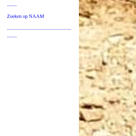
........
Zoeken op NAAM
.....................................................
........