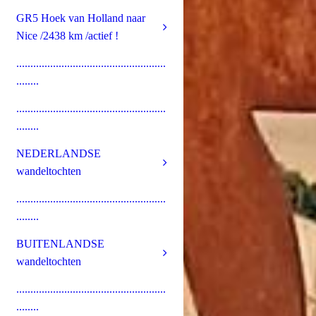
GR5 Hoek van Holland naar
Nice /2438 km /actief !
.....................................................
........
.....................................................
........
NEDERLANDSE
wandeltochten
.....................................................
........
BUITENLANDSE
wandeltochten
.....................................................
........