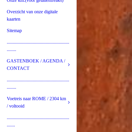
Onze km.(voor getallenfreaks)
Overzicht van onze digitale
kaarten
Sitemap
.....................................................
........
GASTENBOEK / AGENDA /
CONTACT
.....................................................
........
Voetreis naar ROME / 2304 km
/ voltooid
.....................................................
.......