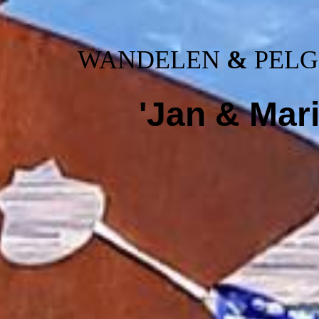
WANDELEN
&
PELG
'Jan & Mari