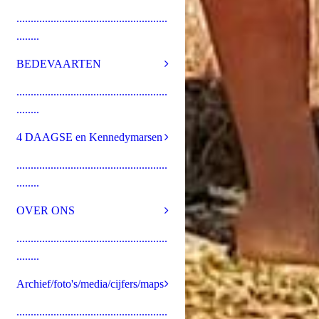
.....................................................
........
BEDEVAARTEN
.....................................................
........
4 DAAGSE en Kennedymarsen
.....................................................
........
OVER ONS
.....................................................
........
Archief/foto's/media/cijfers/maps
.....................................................