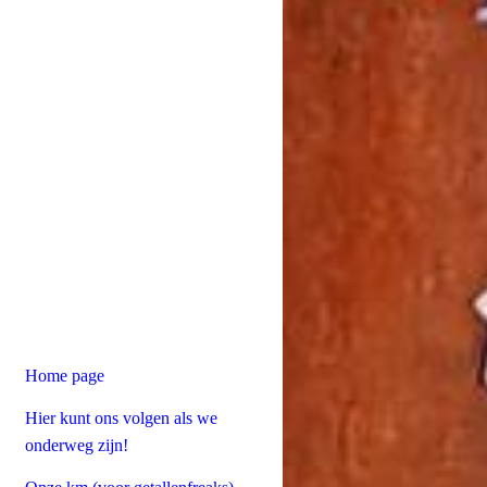
Home page
Hier kunt ons volgen als we
onderweg zijn!