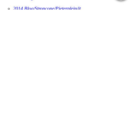
2014 Blog/Stroncone/Pieterplein/it
.
Rome/Waarom
Rome/Opgedragen aan
Rome/Ondersteuningsteam
Rome/Gevolgde Route
Rome /Slaapplaatsen onderweg
Rome/Media
Rome/ Gastenboek
Rome/TERUGBBLIK
............................................................
Franciscaanse Voetreis(onderdeel Romereis)
507km/voltooid