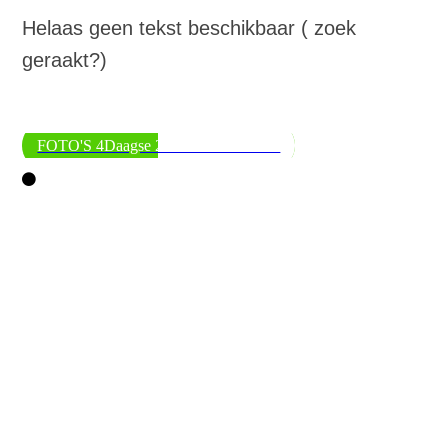
Helaas geen tekst beschikbaar ( zoek
geraakt?)
FOTO'S 4Daagse 2015 Marian en Jan