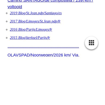
Camino SANTAGO/de compostela / 2397km /
voltooid
2019 Blog/St.Jean.pdp/Santiago/es
2017 Blog/Limoges/St.Jean pdp/fr
2016 Blog/Parijs/Limoges/fr
2015 BlogSterksel/Parijs/fr
.............................................................
OLAVSPAD/Noorwegen/2026 km/ Via.
Pieterpad/Jutlandroute/Haervejen
(Ossenweg)/actief !!
0000 Voorwoord
2023/24 Blog/Oslo / Trondheim /no
2022 Blog/Glückstadt /Frederikshaven/dk
2019 Blog/Emmen/Glückstadt/de