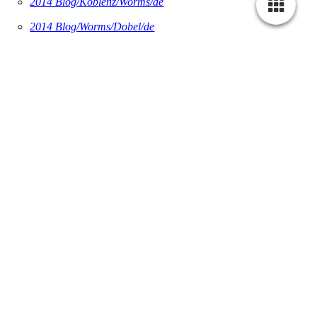
2014 Blog/Koblenz/Worms/de
2014 Blog/Worms/Dobel/de
2014 Blog/Dobel/Titisee/de
2014 Blog/Titisee/Bodensee/de
.
2014 Blog/Bodensee/Brunnen/ch
2014 Blog/Brunnen/Gotthard/ch
2014 Bolg/Gotthard /Lugano/ch
2014 Blog/Lugano/Pavia/it
2014 Blog/Pavia/Berceto/it
.
2014 Blog/Berceto/Florenze/it
2014 Blog/Florenze/San Sepolcro/it